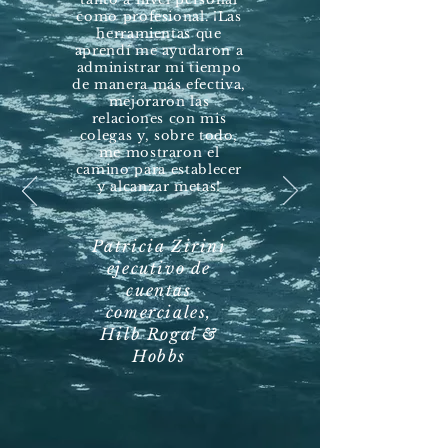
como profesional. ¡Las
herramientas que
aprendí me ayudaron a
administrar mi tiempo
de manera más efectiva,
mejoraron las
relaciones con mis
colegas y, sobre todo,
me mostraron el
camino para establecer
y alcanzar metas!
Patricia Zirini
ejecutivo de
cuentas
comerciales,
Hilb Rogal &
Hobbs