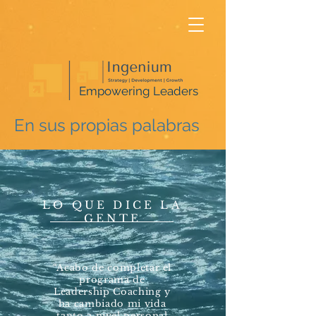
Empowering Leaders
En sus propias palabras
LO QUE DICE LA
GENTE
“Acabo de completar el
programa de
Leadership Coaching y
ha cambiado mi vida
tanto a nivel personal