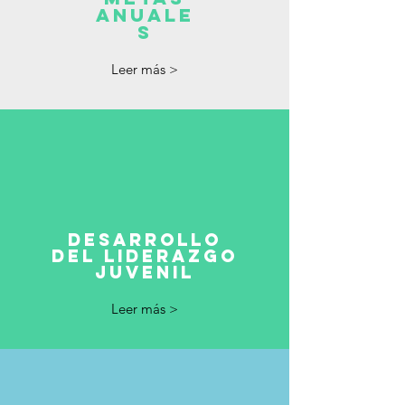
anuale
s
Leer más >
Desarrollo
del liderazgo
juvenil
Leer más >