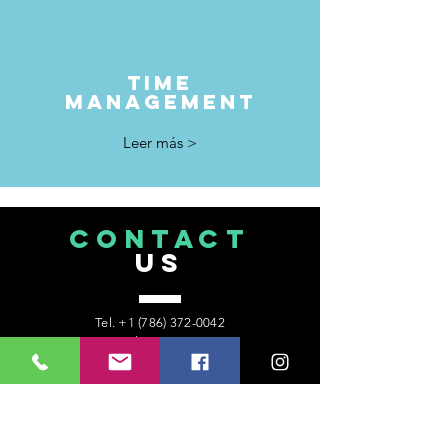
time
management
Leer más >
CONTACT
US
Tel.
+1 (786) 372-0042
6303 Blue Lagoon Dr.
Suite 400
Miami, Florida 33126