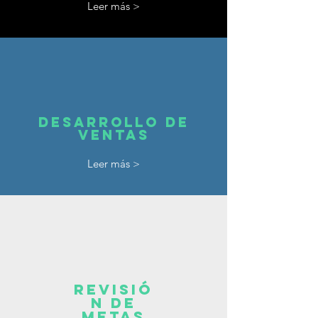
Leer más >
Desarrollo de
ventas
Leer más >
Revisió
n de
metas