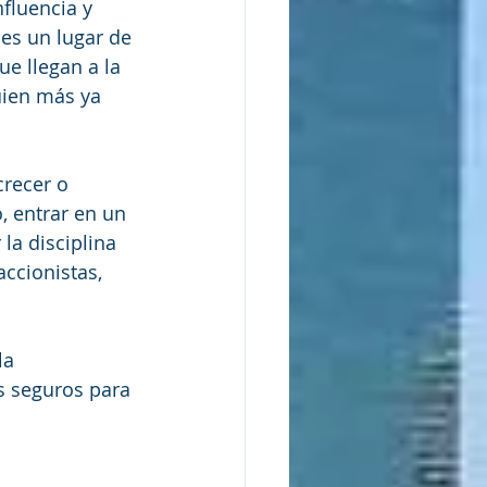
fluencia y 
es un lugar de 
e llegan a la 
uien más ya 
recer o 
, entrar en un 
la disciplina 
ccionistas, 
la 
s seguros para 