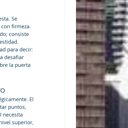
sta. Se 
 con firmeza. 
do; consiste 
estidad.
ad para decir: 
a desafiar 
bre la puerta 
vo
égicamente. El 
tar puntos, 
O necesita 
ivel superior, 