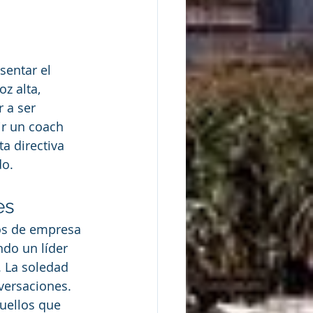
entar el 
z alta, 
 a ser 
r un coach 
a directiva 
do.
es
os de empresa 
ndo un líder 
. La soledad 
versaciones.
uellos que 