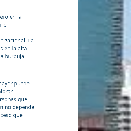
ero en la 
 el 
nizacional. La 
 en la alta 
na burbuja.
 mayor puede 
lorar 
ersonas que 
ión no depende 
oceso que 