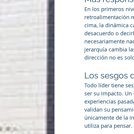
En los primeros nive
retroalimentación m
cima, la dinámica ca
desacuerdo o decirl
necesariamente nace
jerarquía cambia la
dirección no es sol
Los sesgos de
Todo líder tiene se
ser su impacto. Un 
experiencias pasada
validan su pensamie
únicamente de la in
utiliza para pensar.