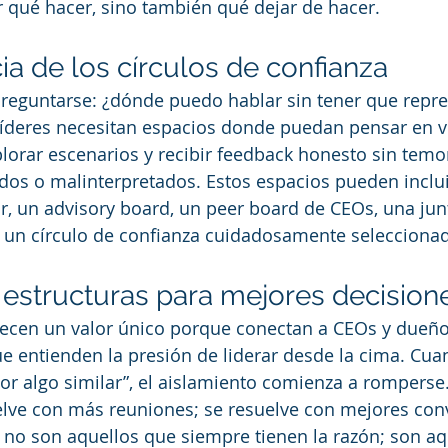
r qué hacer, sino también qué dejar de hacer.
ia de los círculos de confianza
reguntarse: ¿dónde puedo hablar sin tener que repres
íderes necesitan espacios donde puedan pensar en vo
lorar escenarios y recibir feedback honesto sin temor
dos o malinterpretados. Estos espacios pueden inclui
r, un advisory board, un peer board de CEOs, una junt
o un círculo de confianza cuidadosamente selecciona
 estructuras para mejores decision
recen un valor único porque conectan a CEOs y dueñ
ue entienden la presión de liderar desde la cima. Cua
or algo similar”, el aislamiento comienza a romperse
elve con más reuniones; se resuelve con mejores con
 no son aquellos que siempre tienen la razón; son aq