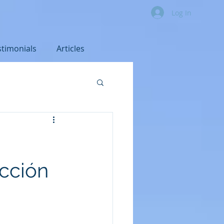
Log In
stimonials
Articles
ección